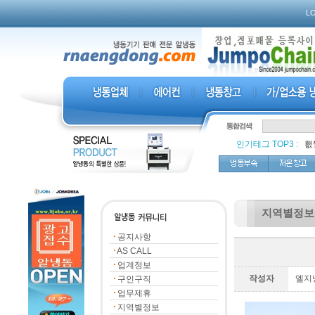
L
인기테그 TOP3
:
,
횂
지역별정보
공지사항
AS CALL
업계정보
작성자
엘지
구인구직
업무제휴
지역별정보