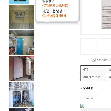
지역
전
정비완료유무
*부가세별도