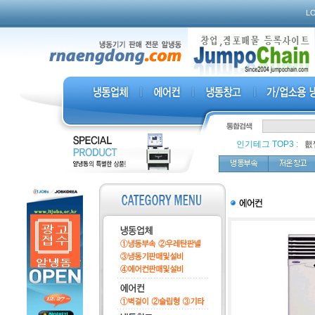
L
인기테그 TOP3
:
,
횂