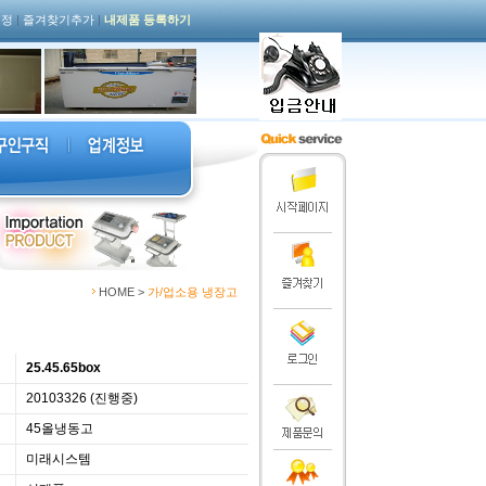
설정
|
즐겨찾기추가
|
내제품 등록하기
HOME
>
가/업소용 냉장고
25.45.65box
20103326 (진행중)
45올냉동고
미래시스템