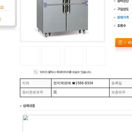
지역
전지역판매 ☎1566-8334
등록일
정비완료유무
完
보증유무